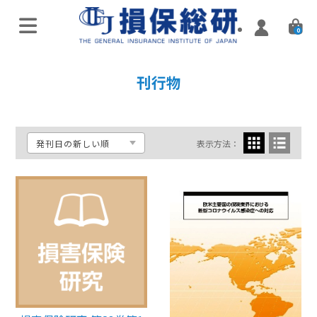
0
オンラインライブ講座
刊行物
特別講座・講演会
実施済み講座
表示方法：
Zoomミーティング講座
実施済み講座
ハイブリッド（通学・配信）
eラーニング／通信講座
損害保険入門講座
Web配信講座