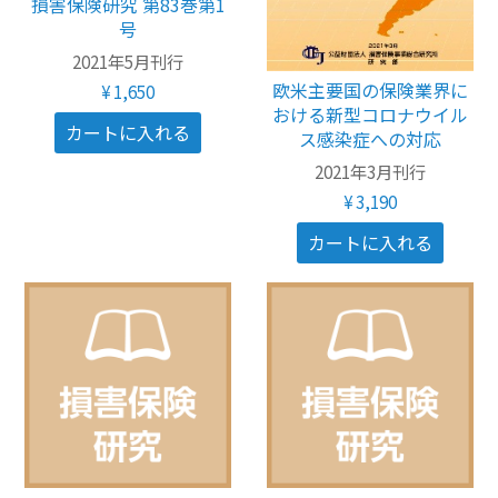
損害保険研究 第83巻第1
号
その他のeラーニング
2021年5月刊行
欧米主要国の保険業界に
¥1,650
通信添削講座
おける新型コロナウイル
ス感染症への対応
損保講座通年コース
2021年3月刊行
ベーシック講座
¥3,190
本科講座
上級講座
書籍
すべて表示 書籍
損害保険講座用テキスト
学術書