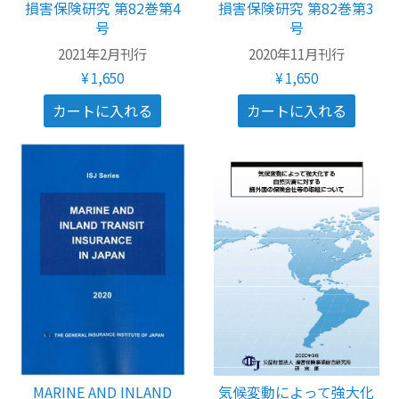
損害保険研究 第82巻第4
損害保険研究 第82巻第3
号
号
その他一般書籍
2021年2月刊行
2020年11月刊行
英文テキスト
¥1,650
¥1,650
調査報告書・レポート
調査報告書
機関誌「損保総研レポート」
損害保険研究
MARINE AND INLAND
気候変動によって強大化