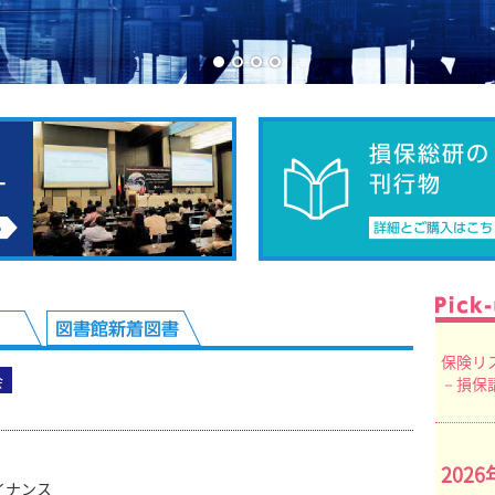
保険リ
会
－損保
202
イナンス