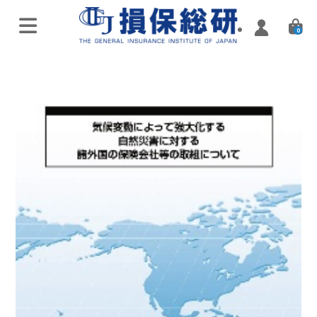
0
オンラインライブ講座
特別講座・講演会
実施済み講座
Zoomミーティング講座
実施済み講座
ハイブリッド（通学・配信）
eラーニング／通信講座
損害保険入門講座
Web配信講座