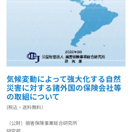
その他のeラーニング
通信添削講座
損保講座通年コース
ベーシック講座
本科講座
気候変動によって強大化する自然
上級講座
災害に対する諸外国の保険会社等
書籍
の取組について
すべて表示 書籍
(税込・送料無料）
損害保険講座用テキスト
（公財）損害保険事業総合研究所
学術書
研究部