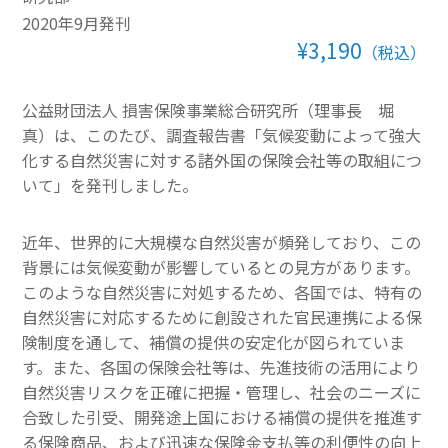
2020年9月発刊
その他一般書籍
¥3,190
（税込）
英文テキスト
公益財団法人 損害保険事業総合研究所（理事長 堀
調査報告書・レポート
真）は、このたび、調査報告書「気候変動によって強大
化する自然災害に対する諸外国の保険会社等の取組につ
調査報告書
いて」を発刊しました。
機関誌「損保総研レポート」
近年、世界的に大規模な自然災害が頻発しており、この
損害保険研究
背景には気候変動が影響しているとの見方があります。
このような自然災害に対処するため、各国では、特有の
自然災害に対応するために創設された官民連携による保
険制度を通して、補償の提供の安定化が図られていま
す。また、各国の保険会社等は、先進技術の活用により
自然災害リスクを正確に把握・管理し、社会のニーズに
合致した引受、開発途上国における補償の提供を推進す
る保険商品、および迅速な保険金支払等の利便性の向上