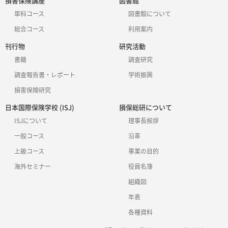
損害保険講座
図書館
単科コース
図書館について
総合コース
利用案内
刊行物
研究活動
書籍
調査研究
調査報告書・レポート
学術振興
損害保険研究
日本国際保険学校 (ISJ)
損保総研について
ISJについて
理事長挨拶
一般コース
沿革
上級コース
事業の目的
海外セミナー
役員名簿
組織図
年表
各種資料