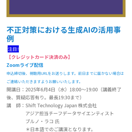
その他のeラーニング
通信添削講座
不正対策における生成AIの活用事
例
損保講座通年コース
注目!
ベーシック講座
【クレジットカード決済のみ】
本科講座
Zoomライブ配信
申込締切後、視聴用URLをお送りします。前日までに届かない場合は
上級講座
ご連絡いただきますようお願いいたします。
開講日：2025年6月4日（水）18:00～19:00（講義終了
書籍
後、質疑応答有り。最長19:30まで）
すべて表示 書籍
講 師：
Shift Technology Japan 株式会社
アジア担当チーフデータサイエンティスト
損害保険講座用テキスト
ブルノ・ラコ 氏
＊日本語でのご講演となります。
学術書