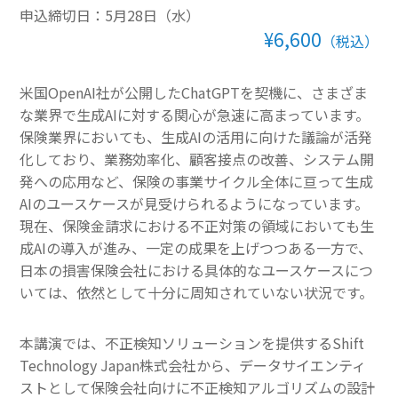
申込締切日：5月28日（水）
その他一般書籍
¥6,600
（税込）
英文テキスト
米国OpenAI社が公開したChatGPTを契機に、さまざま
調査報告書・レポート
な業界で生成AIに対する関心が急速に高まっています。
保険業界においても、生成AIの活用に向けた議論が活発
調査報告書
化しており、業務効率化、顧客接点の改善、システム開
発への応用など、保険の事業サイクル全体に亘って生成
機関誌「損保総研レポート」
AIのユースケースが見受けられるようになっています。
現在、保険金請求における不正対策の領域においても生
損害保険研究
成AIの導入が進み、一定の成果を上げつつある一方で、
日本の損害保険会社における具体的なユースケースにつ
いては、依然として十分に周知されていない状況です。
本講演では、不正検知ソリューションを提供するShift
Technology Japan株式会社から、データサイエンティ
ストとして保険会社向けに不正検知アルゴリズムの設計