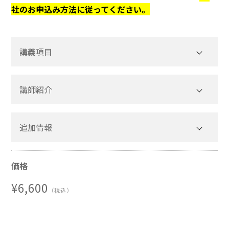
社のお申込み方法に従ってください。
講義項目
講師紹介
(1)メタバースの外観
(2)狭義・広義のメタバース領域
三井住友海上火災保険株式会社
追加情報
(3)市場予測
ビジネスデザイン部 ソリューション開発チーム
２． メタバースの保険業界に与える影響とは
課長代理 柴崎 剛 氏
(1)メタバースの課題
価格
(2)メタバースの可能性
略 歴
(3)損害保険から見たメタバース
¥6,600
（税込）
2011年4月 三井住友海上火災保険株式会社入社
３． 三井住友海上の取組について
火災新種保険部 家計火災チーム
(1)取組みの意義
2014年4月 同 自動車保険部 商品企画チーム
(2)足元の取組