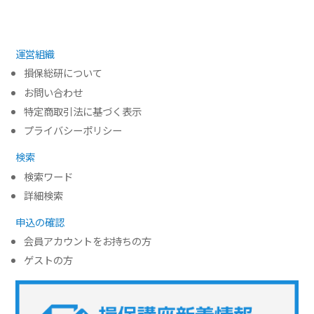
2017年4月 同 名古屋企業営業第一部 トヨタ販
(3)今後の課題
売店支援室
４． 質疑応答
2019年10月 大手自動車会社出向
運営組織
2022年4月 三井住友海上火災保険株式会社 ビジ
損保総研について
ネスデザイン部 ソリューション開発チーム
お問い合わせ
特定商取引法に基づく表示
プライバシーポリシー
検索
検索ワード
詳細検索
申込の確認
会員アカウントをお持ちの方
ゲストの方