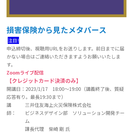
その他のeラーニング
通信添削講座
損害保険から見たメタバース
損保講座通年コース
注目!
申込締切後、視聴用URLをお送りします。前日までに届
ベーシック講座
かない場合はご連絡いただきますようお願いいたしま
す。
本科講座
Zoomライブ配信
上級講座
【クレジットカード決済のみ】
開講日：2023/1/17 18:00～19:00（講義終了後、質疑
書籍
応答有り。最長19:30まで）
すべて表示 書籍
講
三井住友海上火災保険株式会社
師：
ビジネスデザイン部 ソリューション開発チー
損害保険講座用テキスト
ム
課長代理 柴崎 剛 氏
学術書