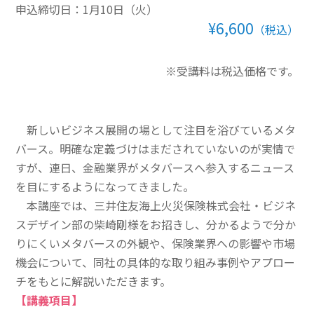
申込締切日：1月10日（火）
その他一般書籍
¥6,600
（税込）
英文テキスト
※受講料は税込価格です。
調査報告書・レポート
調査報告書
新しいビジネス展開の場として注目を浴びているメタ
機関誌「損保総研レポート」
バース。明確な定義づけはまだされていないのが実情で
すが、連日、金融業界がメタバースへ参入するニュース
損害保険研究
を目にするようになってきました。
本講座では、三井住友海上火災保険株式会社・ビジネ
スデザイン部の柴崎剛様をお招きし、分かるようで分か
りにくいメタバースの外観や、保険業界への影響や市場
機会について、同社の具体的な取り組み事例やアプロー
チをもとに解説いただきます。
【講義項目】