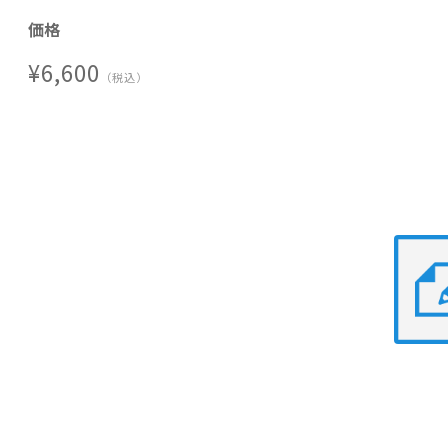
２． 関連する法令等の改正
価格
略 歴
(1) 電磁的方法による情報提供等
(2) 金融サービス仲介業
¥6,600
（税込）
(3) その他の法令等の改正
３． 質疑応答
主な著書・論文