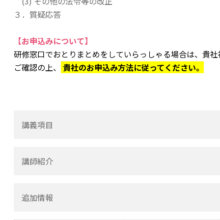
(3) その他の法令等の改正
３
．
質疑応答
【お申込みについて】
研修窓口でおとりまとめをしていらっしゃる場合は、貴社
ご確認の上、
貴社のお申込み方法に従ってください。
講義項目
講師紹介
(1) web会議システムを用いた保険募集の位置づ
(2) 書面の交付・取得手続
森・濱田松本法律事務所
追加情報
(3) 非対面募集に関する監督指針上の着眼点
弁護士 小川 友規 先生
(4) その他の実務上の留意点