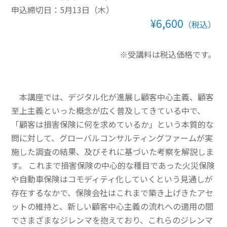
申込締切日：5月13日（木）
その他一般書籍
¥6,600
（税込）
英文テキスト
※受講料は税込価格です。
調査報告書・レポート
調査報告書
本講座では、デジタル化が進展し顧客中心主義、顧客
機関誌「損保総研レポート」
至上主義といった概念が広く普及してきている中で、
「顧客は損害保険に何を求めているか」という本質的な
損害保険研究
問に対して、グローバルコンサルティングファームが実
施した調査の結果、及びそれに基づいた考察を解説しま
す。 これまで損害保険の中心的な種目であった火災保険
や自動車保険はコモディティ化していくという見通しが
存在するなかで、保険会社はこれまで築き上げきたアセ
ットの維持と、新しい顧客中心主義の流れへの適用の間
でさまざまなジレンマを抱えており、これらのジレンマ