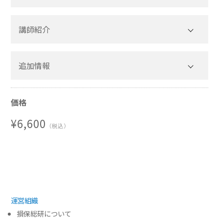
講師紹介
(1) 顧客中心主義が台頭してきた背景
(2) 顧客中心主義で成功する企業
デロイトトーマツコンサルティング合同会社
追加情報
(3) 保険業界にとっての顧客中心主義
執行役員 福島 渉 氏
第二部． 顧客は保険に何をもとめているのか
(1) グローバルサーベイの結果〜世界８カ国
価格
略 歴
で実施した自動車保険、火災保険に対する顧客ニー
ズ調査の結果と考察〜
¥6,600
（税込）
(2) 日本における追加調査の結果〜日本で実
施した自動車保険に対する追加ニーズ調査の結果と
著 書
考察〜
『モビリティ革命２０３０～自動車産業の破壊と創
(3) 調査に基づく日本保険業界への示唆〜差
造～』（共著）日経BP社(2016)
別化を図るために必要な視点〜
第三部． 顧客中心主義の実践
運営組織
(1) 顧客中心主義の実践に向けて乗り越えな
損保総研について