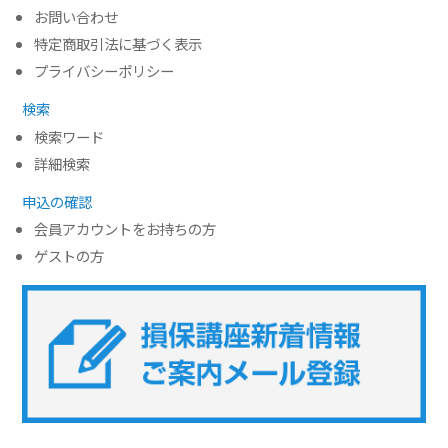
ければいけない３つのジレンマ
お問い合わせ
(ア)イノベーションのジレンマ
特定商取引法に基づく表示
(イ)規模の経済追求と少量多品種化のジレ
プライバシーポリシー
ンマ
検索
(ウ)相互扶助の精神とリスク細分化のジレ
検索ワード
ンマ
詳細検索
(2)ジレンマを乗り越えた持続的成長に向けて
第四部． 質疑応答
申込の確認
会員アカウントをお持ちの方
ゲストの方