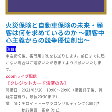
その他のeラーニング
通信添削講座
火災保険と自動車保険の未来・顧
客は何を求めているのか ～顧客中
損保講座通年コース
心主義からの競争優位創出～
ベーシック講座
注目!
本科講座
申込締切後、視聴用URLをお送りします。前日までに届
かない場合はご連絡いただきますようお願いいたしま
上級講座
す。
Zoomライブ配信
書籍
【クレジットカード決済のみ】
すべて表示 書籍
開講日：2021/05/20 19:00～20:00（講義終了後、質
疑応答有り。最長20:30まで）
損害保険講座用テキスト
講 師：
デロイトトーマツコンサルティング合同会社
学術書
執行役員 福島 渉 氏