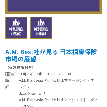
その他のeラーニング
通信添削講座
損保講座通年コース
ベーシック講座
A.M. Best社が見る 日本損害保険
本科講座
市場の展望
上級講座
（逐次通訳付き）
書籍
開講日：1月25日（水）18:00 ～ 20:00
講
A.M. Best Asia-Pacific Ltd.マネージング・ディ
すべて表示 書籍
師：
レクター
Jose Ribeiro 氏
損害保険講座用テキスト
A.M. Best Asia-Pacific Ltd.アソシエイト・ディ
学術書
レクター