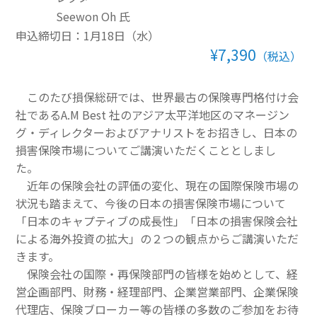
Seewon Oh 氏
その他一般書籍
申込締切日：1月18日（水）
¥7,390
英文テキスト
（税込）
調査報告書・レポート
このたび損保総研では、世界最古の保険専門格付け会
社であるA.M Best 社のアジア太平洋地区のマネージン
調査報告書
グ・ディレクターおよびアナリストをお招きし、日本の
機関誌「損保総研レポート」
損害保険市場についてご講演いただくこととしまし
た。
損害保険研究
近年の保険会社の評価の変化、現在の国際保険市場の
状況も踏まえて、今後の日本の損害保険市場について
「日本のキャプティブの成長性」「日本の損害保険会社
による海外投資の拡大」の２つの観点からご講演いただ
きます。
保険会社の国際・再保険部門の皆様を始めとして、経
営企画部門、財務・経理部門、企業営業部門、企業保険
代理店、保険ブローカー等の皆様の多数のご参加をお待