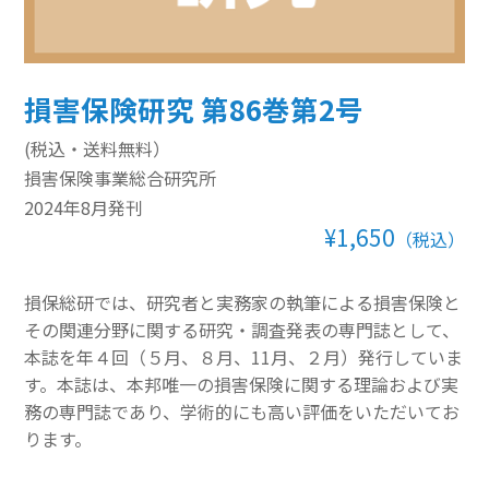
その他のeラーニング
通信添削講座
損害保険研究 第86巻第2号
損保講座通年コース
(税込・送料無料）
損害保険事業総合研究所
ベーシック講座
2024年8月発刊
¥1,650
本科講座
（税込）
上級講座
損保総研では、研究者と実務家の執筆による損害保険と
その関連分野に関する研究・調査発表の専門誌として、
書籍
本誌を年４回（５月、８月、11月、２月）発行していま
すべて表示 書籍
す。本誌は、本邦唯一の損害保険に関する理論および実
務の専門誌であり、学術的にも高い評価をいただいてお
損害保険講座用テキスト
ります。
学術書