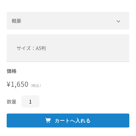
その他一般書籍
概要
英文テキスト
調査報告書・レポート
サイズ：A5判
2
調査報告書
機関誌「損保総研レポート」
価格
損害保険研究
¥1,650
（税込）
数量