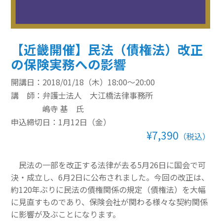
その他のeラーニング
通信添削講座
【近畿開催】民法（債権法）改正
の保険実務への影響
損保講座通年コース
開講日：2018/01/18（木）18:00～20:00
ベーシック講座
講 師：
弁護士法人 大江橋法律事務所
本科講座
嶋寺 基 氏
申込締切日：1月12日（金）
上級講座
¥7,390
（税込）
書籍
民法の一部を改正する法律が去る5月26日に国会で可
すべて表示 書籍
決・成立し、6月2日に公布されました。今回の改正は、
約120年ぶりに民法の債権関係の規定（債権法）を大幅
損害保険講座用テキスト
に見直すものであり、保険会社が関わる様々な契約関係
に影響が及ぶことになります。
学術書