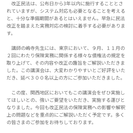
改正民法は、公布日から3年以内に施行することとさ
その他一般書籍
れていますが、システム対応も必要となることを考える
と、十分な準備期間があるとはいえません。早急に民法
英文テキスト
改正を踏まえた実務対応の検討に着手する必要がありま
す。
調査報告書・レポート
講師の嶋寺先生には、東京において、９月、１１月の
調査報告書
２回にわたり保険実務に関係する様々な債権法の規定を
機関誌「損保総研レポート」
取り上げて、その内容や改正の趣旨をご解説いただきま
した。この講演会は、大変わかりやすいとご好評をいた
損害保険研究
だき、延べ３００名以上の方にご参加いただきました。
この度、関西地区においてもこの講演会をぜひ実施し
てほしいとの、強いご要望をいただき、実施する運びと
なりました。今回も改正民法の保険実務への影響や解釈
上の問題などを重点的にご解説いただく予定です。多く
の皆さまのご参加をお待ちしております。