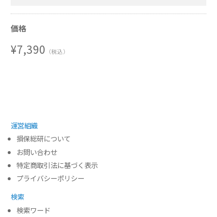
②中間利息控除（賠償責任保険、人身傷害保険へ
弁護士法人 大江橋法律事務所 弁護士・ニューヨ
【キャンセルについて】
の影響など）
ーク州弁護士
価格
③法定利率（変動制の導入、適用の基準時など）
略 歴
④消滅時効（時効の起算点、債権者としての留意
1998年 京都大学法学部卒業
¥7,390
（税込）
点など）
2000年 大江橋法律事務所入所
⑤契約解除（各種契約への影響、保険料不払の取
2005年 UCバークレー・ロースクール
扱いなど） 等
卒業(LL.M.)
３．質疑応答
2005年～2006年 Pillsbury Winthrop Shaw
Pittman法律事務所
ロサンゼルスオフィス勤務
運営組織
2006年～2008年 任期付き公務員として法務省民
損保総研について
事局参事官室にて勤務
お問い合わせ
（民事局付として保険法の立案を担当）
特定商取引法に基づく表示
現在 大江橋法律事務所パートナー
プライバシーポリシー
検索
検索ワード