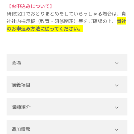
【お申込みについて】
研修窓口でおとりまとめをしていらっしゃる場合は、貴
社社内掲示板（教育・研修関連）等をご確認の上、
貴社
のお申込み方法に従ってください。
会場
講義項目
講師紹介
２．主要な改正点の解説
①定型約款（定型取引の範囲、約款変更の要件な
しまでら
もとい
追加情報
ど）
嶋寺
基