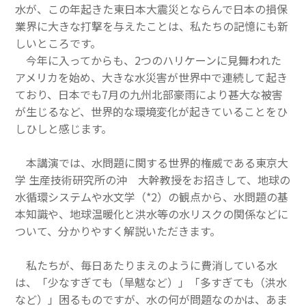
水が、この年起きた東日本大震災とならんで日本の損保
その他一般書籍
業界に大きな打撃を与えたことは、私たちの記憶にも新
しいところです。
英文テキスト
今年に入ってからも、2つのハリケーンに見舞われた
アメリカを始め、大きな水災害が世界中で連続して起き
調査報告書・レポート
ており、日本でも7月の九州北部豪雨により甚大な被害
が生じるなど、世界的な環境変化が起きていることをひ
調査報告書
しひしと感じます。
機関誌「損保総研レポート」
本講演では、水問題に関する世界的権威である東京大
損害保険研究
学 生産技術研究所の沖 大幹教授をお招きして、地球の
水循環システムや水文学（*2）の観点から、水問題の基
本知識や、地球温暖化と洪水等の水リスクの関係などに
ついて、分かりやすく解説いただきます。
私たちが、毎日あたりまえのように費消している水
は、「少なすぎても（旱魃など）」「多すぎても（洪水
など）」困るものですが、水の何が問題なのかは、あま