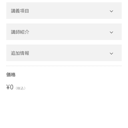
講義項目
講師紹介
追加情報
受講料 無料（本講演会はトーア再保険株式会社からのご寄付
により開催します）
価格
¥0
（税込）