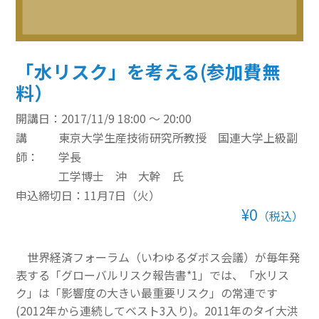
その他のeラーニング
通信添削講座
「水リスク」を考える(参加費無
料）
損保講座通年コース
開講日：2017/11/9 18:00 ～ 20:00
ベーシック講座
講
東京大学生産技術研究所教授 国連大学上級副
本科講座
師：
学長
工学博士 沖 大幹 氏
上級講座
申込締切日：11月7日（火）
¥0
（税込）
書籍
すべて表示 書籍
世界経済フォーラム（いわゆるダボス会議）が毎年発
表する「グローバルリスク報告書*1」では、「水リス
損害保険講座用テキスト
ク」は「影響度の大きい最重要リスク」の常連です
(2012年から連続してベスト3入り)。2011年のタイ大洪
学術書