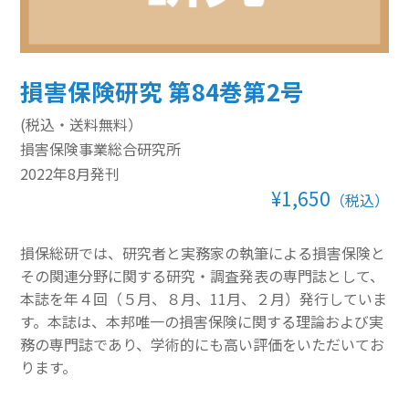
その他のeラーニング
通信添削講座
損害保険研究 第84巻第2号
損保講座通年コース
(税込・送料無料）
損害保険事業総合研究所
ベーシック講座
2022年8月発刊
¥1,650
本科講座
（税込）
上級講座
損保総研では、研究者と実務家の執筆による損害保険と
その関連分野に関する研究・調査発表の専門誌として、
書籍
本誌を年４回（５月、８月、11月、２月）発行していま
すべて表示 書籍
す。本誌は、本邦唯一の損害保険に関する理論および実
務の専門誌であり、学術的にも高い評価をいただいてお
損害保険講座用テキスト
ります。
学術書