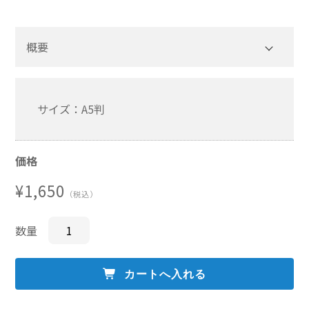
その他一般書籍
概要
英文テキスト
調査報告書・レポート
サイズ：A5判
調査報告書
機関誌「損保総研レポート」
価格
損害保険研究
¥1,650
（税込）
数量