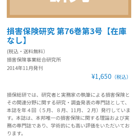
その他のeラーニング
通信添削講座
損害保険研究 第76巻第3号【在庫
なし】
損保講座通年コース
(税込・送料無料）
ベーシック講座
損害保険事業総合研究所
本科講座
2014年11月発刊
¥1,650
（税込）
上級講座
書籍
損保総研では、研究者と実務家の執筆による損害保険と
その関連分野に関する研究・調査発表の専門誌として、
すべて表示 書籍
本誌を年４回（５月、８月、11月、２月）発行していま
す。本誌は、本邦唯一の損害保険に関する理論および実
損害保険講座用テキスト
務の専門誌であり、学術的にも高い評価をいただいてお
ります。
学術書