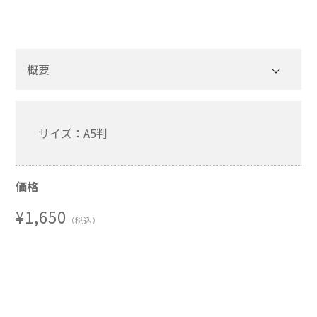
その他一般書籍
英文テキスト
概要
調査報告書・レポート
調査報告書
サイズ：A5判
機関誌「損保総研レポート」
損害保険研究
価格
¥1,650
（税込）