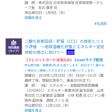
講 師：株式会社 日本貿易保険 投資保険第一グル
ープ長 友石 康彦 氏
その他一般書籍
申込締切日：1月9日（木）
詳細を見る
英文テキスト
¥6,600
調査報告書・レポート
二酸化炭素回収・貯留（CCS）の技術とリス
調査報告書
ク評価 ～地球温暖化対策とエネルギー安定
供給の両立に向けて～
注目!
機関誌「損保総研レポート」
【クレジットカード決済のみ】
Zoomライブ配信
損害保険研究
申込締切後、視聴用URLをお送りします。前日までに届かな
い場合はご連絡いただきますようお願いいたします。
開講日：2024年12月19日（木）18:00～19:30（講
義終了後、質疑応答有り。最長20:00まで）
講 師：（独）エネルギー・金属鉱物資源機構
（JOGMEC） エネルギー事業本部 副本部長 山本
晃司氏 CCS事業部 企画課 小林 和貴 氏 ロンドン事
務所 副所長 西岡 さくら 氏
申込締切日：12月12日（木）
詳細を見る