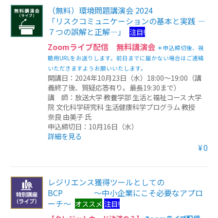
（無料）環境問題講演会 2024
「リスクコミュニケーションの基本と実践 ―
７つの誤解と正解―」
注目!
Zoomライブ配信 無料講演会
＊申込締切後、視
聴用URLをお送りします。前日までに届かない場合はご連絡
いただきますようお願いいたします。
開講日：2024年10月23日（水）18:00～19:00（講
義終了後、質疑応答有り。最長19:30まで）
講 師：放送大学 教養学部 生活と福祉コース 大学
院 文化科学研究科 生活健康科学プログラム 教授
奈良 由美子 氏
申込締切日：10月16日（水）
詳細を見る
¥0
レジリエンス獲得ツールとしての
BCP ～中小企業にこそ必要なアプロ
ーチ～
オススメ
注目!