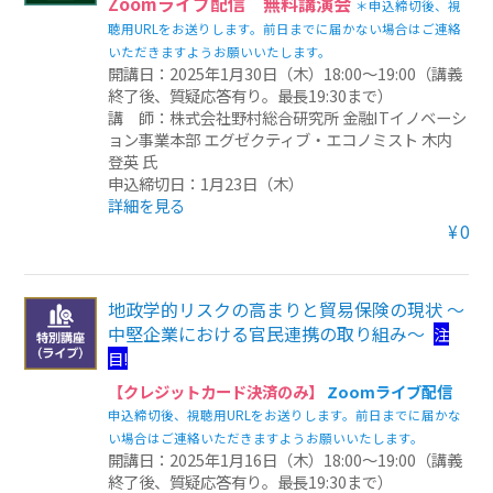
Zoomライブ配信 無料講演会
＊申込締切後、視
聴用URLをお送りします。前日までに届かない場合はご連絡
その他のeラーニング
いただきますようお願いいたします。
開講日：2025年1月30日（木）18:00～19:00（講義
通信添削講座
終了後、質疑応答有り。最長19:30まで）
講 師：株式会社野村総合研究所 金融ITイノベーシ
ョン事業本部 エグゼクティブ・エコノミスト 木内
損保講座通年コース
登英 氏
申込締切日：1月23日（木）
ベーシック講座
詳細を見る
¥0
本科講座
上級講座
地政学的リスクの高まりと貿易保険の現状 ～
中堅企業における官民連携の取り組み～
注
書籍
目!
すべて表示 書籍
【クレジットカード決済のみ】
Zoomライブ配信
申込締切後、視聴用URLをお送りします。前日までに届かな
損害保険講座用テキスト
い場合はご連絡いただきますようお願いいたします。
開講日：2025年1月16日（木）18:00～19:00（講義
学術書
終了後、質疑応答有り。最長19:30まで）