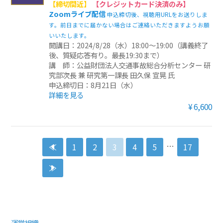
【締切間近】
【クレジットカード決済のみ】
Zoomライブ配信
申込締切後、視聴用URLをお送りしま
す。前日までに届かない場合はご連絡いただきますようお願
いいたします。
開講日：2024/8/28（水）18:00～19:00（講義終了
後、質疑応答有り。最長19:30まで）
講 師：公益財団法人交通事故総合分析センター 研
究部次長 兼 研究第一課長 田久保 宣晃 氏
申込締切日：8月21日（水）
詳細を見る
¥6,600
…
≪
1
2
3
4
5
17
≫
運営組織