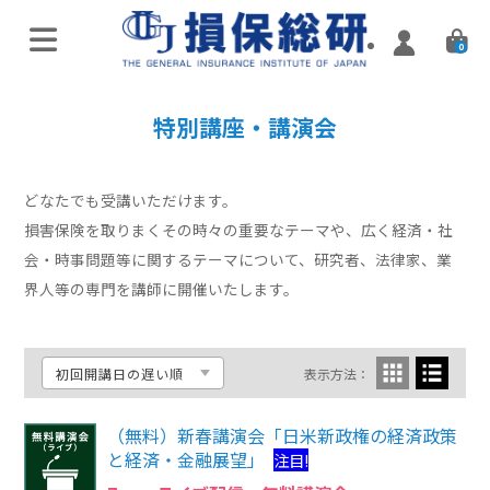
0
オンラインライブ講座
特別講座・講演会
特別講座・講演会
実施済み講座
どなたでも受講いただけます。
損害保険を取りまくその時々の重要なテーマや、広く経済・社
Zoomミーティング講座
会・時事問題等に関するテーマについて、研究者、法律家、業
界人等の専門を講師に開催いたします。
実施済み講座
ハイブリッド（通学・配信）
表示方法：
eラーニング／通信講座
（無料）新春講演会「日米新政権の経済政策
損害保険入門講座
と経済・金融展望」
注目!
Web配信講座