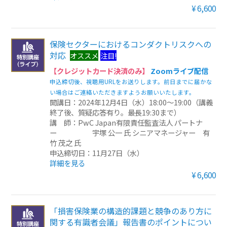
¥6,600
保険セクターにおけるコンダクトリスクへの
対応
オススメ
注目!
【クレジットカード決済のみ】
Zoomライブ配信
申込締切後、視聴用URLをお送りします。前日までに届かな
い場合はご連絡いただきますようお願いいたします。
開講日：2024年12月4日（水）18:00～19:00（講義
終了後、質疑応答有り。最長19:30まで）
講 師：PwC Japan有限責任監査法人 パートナ
ー 宇塚 公一 氏 シニアマネージャー 有
竹 茂之 氏
申込締切日：11月27日（水）
詳細を見る
¥6,600
「損害保険業の構造的課題と競争のあり方に
関する有識者会議」報告書のポイントについ