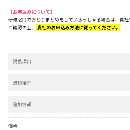
【お申込みについて】
研修窓口でおとりまとめをしていらっしゃる場合は、貴社
ご確認の上、
貴社のお申込み方法に従ってください。
講義項目
講師紹介
２． データアグリゲーター
３． インダストリー・ロス・インデックスの歴史
PERILS 日本担当シニア・アドバイザー
追加情報
４． エクスポージャーと損害データの収集
郷田 敬 氏
５． データの活用
６． ユニークな運営方式
価格
略 歴
７． 今後の可能性