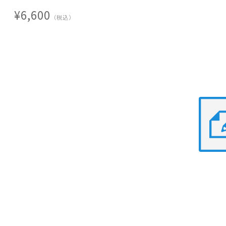
８． 質疑応答
¥6,600
（税込）
保険に関する資格
・Chartered Property Casualty Underwriters (CPCU)
・Associate in Risk Management (ARM)
・Associate in Reinsurance (ARe)