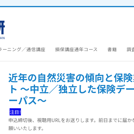
ラーニング／通信講座
損保講座通年コース
書籍
調
近年の自然災害の傾向と保険
ト ～中立／独立した保険デ
ーパス～
注目!
申込締切後、視聴用URLをお送りします。前日までに届
願いいたします。