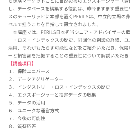
ち保険マーケットごとに自然災害のエクスポージャー（責
し、データベースを構築する役割は、昨今ますます重要性
スのチューリッヒに本部を置くPERILSは、中立的立場
ベルで担うことを目指して設立されました。
本講座では、PERILS日本担当シニア・アドバイザーの
ー・ロス・インデックスの歴史、同団体の創設の経緯、ユ
活用、それがもたらす可能性などをご紹介いただき、保険
ーと損害額を把握することの重要性について解説いただき
【講義項目】
１．保険ユニバース
２
．
データアグリゲーター
３
．
インダストリー・ロス・インデックスの歴史
４
．
エクスポージャーと損害データの収集
５
．
データの活用
６
．
ユニークな運営方式
７
．
今後の可能性
８
．
質疑応答