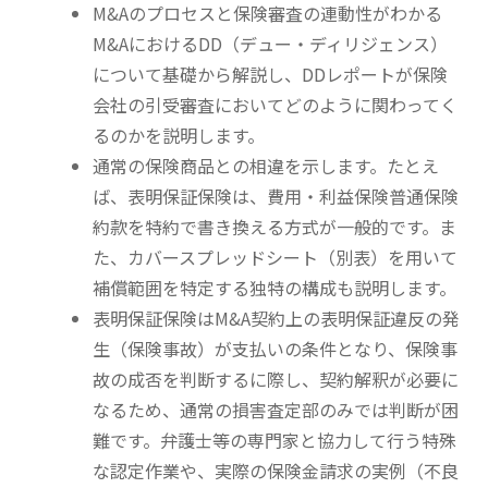
M&A
のプロセスと保険審査の連動性がわかる
M&A
における
DD
（デュー・ディリジェンス）
について基礎から解説し、
DD
レポートが保険
会社の引受審査においてどのように関わってく
るのかを説明します。
通常の保険商品との相違を示します。たとえ
ば、表明保証保険は、費用・利益保険普通保険
約款を特約で書き換える方式が一般的です。ま
た、カバースプレッドシート（別表）を用いて
補償範囲を特定する独特の構成も説明します。
表明保証保険は
M&A
契約上の表明保証違反の発
生（保険事故）が支払いの条件となり、保険事
故の成否を判断するに際し、契約解釈が必要に
なるため、通常の損害査定部のみでは判断が困
難です。弁護士等の専門家と協力して行う特殊
な認定作業や、実際の保険金請求の実例（不良