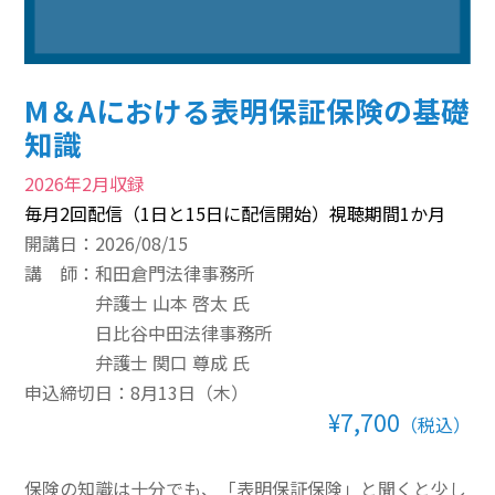
その他のeラーニング
通信添削講座
M＆Aにおける表明保証保険の基礎
知識
損保講座通年コース
2026年2月収録
ベーシック講座
毎月2回配信（1日と15日に配信開始）視聴期間1か月
本科講座
開講日：2026/08/15
講 師：
和田倉門法律事務所
上級講座
弁護士 山本 啓太 氏
日比谷中田法律事務所
書籍
弁護士 関口 尊成 氏
すべて表示 書籍
申込締切日：8月13日（木）
¥7,700
（税込）
損害保険講座用テキスト
学術書
保険の知識は十分でも、「表明保証保険」と聞くと少し